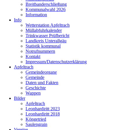
Breitbanderschließung
Kommunalwahl 2026
Information
Info
Wetterstation Apfeltrach
Müllabfuhrkalender
Trinkwasser Prüfbericht
Landkreis Unterallgäu
Statistik kommunal
Notrufnummern
Kontakt
Impressum/Datenschutzerklärung
Apfeltrach
Gemeindeorgane
Gemeinde
Daten und Fakten
Geschichte
Wappen
Bilder
Apfeltrach
Leonhardiritt 2023
Leonhardiritt 2018
Köngetried
Saulengrain
Vereine